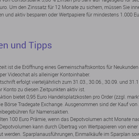
o. Um den Zinssatz für 12 Monate zu sichern, müssen Sie inner
n und aktiv besparen oder Wertpapiere für mindestens 1.000 Eu
en und Tipps
it ist die Eröffnung eines Gemeinschaftskontos für Neukunden 
er Videochat als alleiniger Kontoinhaber.
tschrift erfolgt vierteljährlich zum 31.03., 30.06., 30.09. und 31
r Konto zu diesen Zeitpunkten aktiv ist.
ktion bietet 0,95 Euro Handelsplatzkosten pro Order (zzgl. markt
die Börse Tradegate Exchange. Ausgenommen sind der Kauf von 
reibegebühren für Namensaktien.
halten 100 Euro Prämie, wenn das Depotvolumen acht Monate na
 Depotvolumen kann durch Übertrag von Wertpapieren von eine
ut werden. Sparplanausführungen, Einmalkäufe im Sparplan s