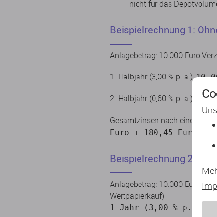
nicht für das Depotvolume
Beispielrechnung 1: Ohn
Anlagebetrag: 10.000 Euro Verz
1. Halbjahr (3,00 % p. a.):
10.0
Co
2. Halbjahr (0,60 % p. a.):
10.1
Uns
Gesamtzinsen nach einem Jah
Euro + 180,45 Euro = 1
Beispielrechnung 2: Mit
Meh
Anlagebetrag: 10.000 Euro Verz
Imp
Wertpapierkauf)
1 Jahr (3,00 % p. a.):