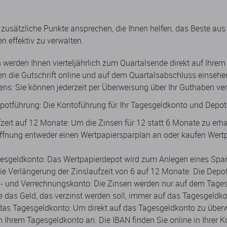
 zusätzliche Punkte ansprechen, die Ihnen helfen, das Beste au
n effektiv zu verwalten.
en werden Ihnen vierteljährlich zum Quartalsende direkt auf Ihre
en die Gutschrift online und auf dem Quartalsabschluss einsehe
ns: Sie können jederzeit per Überweisung über Ihr Guthaben ve
potführung: Die Kontoführung für Ihr Tagesgeldkonto und Depot 
zeit auf 12 Monate: Um die Zinsen für 12 statt 6 Monate zu erhal
ffnung entweder einen Wertpapiersparplan an oder kaufen Wertp
esgeldkonto: Das Wertpapierdepot wird zum Anlegen eines Spa
ie Verlängerung der Zinslaufzeit von 6 auf 12 Monate. Die Depot
- und Verrechnungskonto: Die Zinsen werden nur auf dem Tage
Sie das Geld, das verzinst werden soll, immer auf das Tagesgeldk
das Tagesgeldkonto: Um direkt auf das Tagesgeldkonto zu überw
Ihrem Tagesgeldkonto an. Die IBAN finden Sie online in Ihrer K